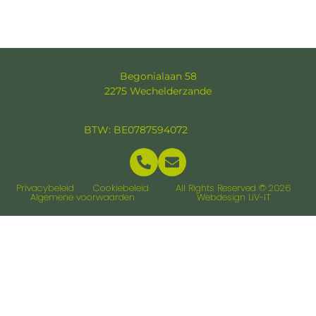
Begonialaan 58
2275 Wechelderzande
BTW: BE0787594072
Privacybeleid
Cookiebeleid
All Rights Reserved © 2026
Algemene voorwaarden
Webdesign LiV-IT